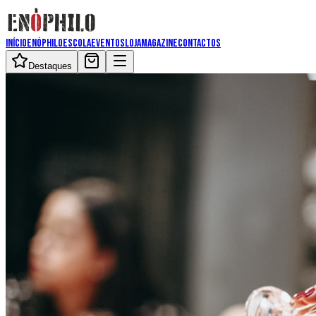
Início
Enóphilo
Escola
Eventos
Loja
Magazine
Contactos
Destaques