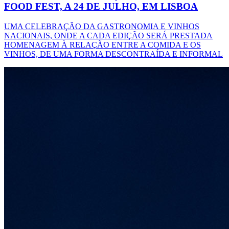
FOOD FEST, A 24 DE JULHO, EM LISBOA
UMA CELEBRAÇÃO DA GASTRONOMIA E VINHOS
NACIONAIS, ONDE A CADA EDIÇÃO SERÁ PRESTADA
HOMENAGEM À RELAÇÃO ENTRE A COMIDA E OS
VINHOS, DE UMA FORMA DESCONTRAÍDA E INFORMAL