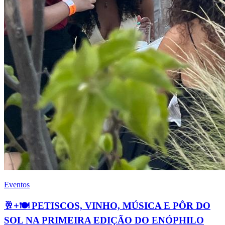
Eventos
🥂+🍽️ PETISCOS, VINHO, MÚSICA E PÔR DO
SOL NA PRIMEIRA EDIÇÃO DO ENÓPHILO