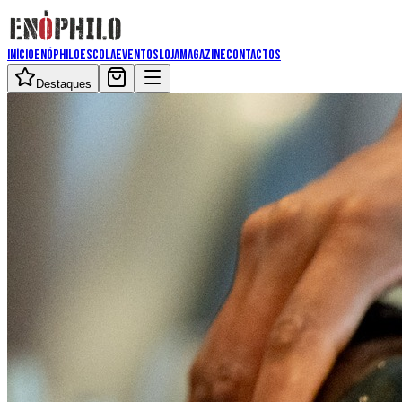
Início
Enóphilo
Escola
Eventos
Loja
Magazine
Contactos
Destaques