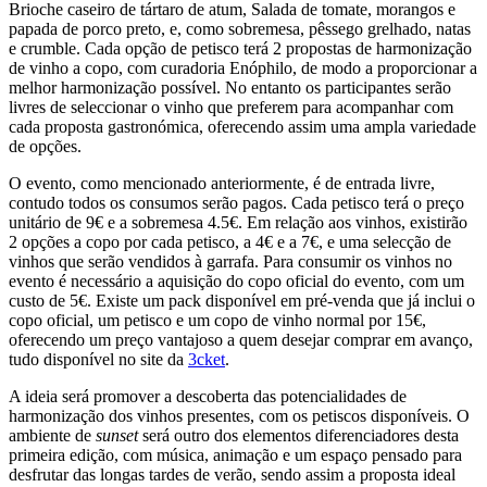
Brioche caseiro de tártaro de atum, Salada de tomate, morangos e
papada de porco preto, e, como sobremesa, pêssego grelhado, natas
e crumble. Cada opção de petisco terá 2 propostas de harmonização
de vinho a copo, com curadoria Enóphilo, de modo a proporcionar a
melhor harmonização possível. No entanto os participantes serão
livres de seleccionar o vinho que preferem para acompanhar com
cada proposta gastronómica, oferecendo assim uma ampla variedade
de opções.
O evento, como mencionado anteriormente, é de entrada livre,
contudo todos os consumos serão pagos. Cada petisco terá o preço
unitário de 9€ e a sobremesa 4.5€. Em relação aos vinhos, existirão
2 opções a copo por cada petisco, a 4€ e a 7€, e uma selecção de
vinhos que serão vendidos à garrafa. Para consumir os vinhos no
evento é necessário a aquisição do copo oficial do evento, com um
custo de 5€. Existe um pack disponível em pré-venda que já inclui o
copo oficial, um petisco e um copo de vinho normal por 15€,
oferecendo um preço vantajoso a quem desejar comprar em avanço,
tudo disponível no site da
3cket
.
A ideia será promover a descoberta das potencialidades de
harmonização dos vinhos presentes, com os petiscos disponíveis. O
ambiente de
sunset
será outro dos elementos diferenciadores desta
primeira edição, com música, animação e um espaço pensado para
desfrutar das longas tardes de verão, sendo assim a proposta ideal