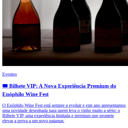
Eventos
🎟️ Bilhete VIP: A Nova Experiência Premium do
Enóphilo Wine Fest
O Enóphilo Wine Fest está sempre a evoluir e este ano apresentamos
uma novidade desenhada para quem leva o vinho muito a sério: o
Bilhete VIP, uma experiência limitada e premium que promete
elevar a prova a um novo patamar.