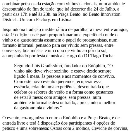
combinar petiscos da estação com vinhos nacionais, num ambiente
descontraído de fim de tarde, que irá decorrer dia 24 de Julho, a
partir das 17h e até às 23h, na Praça Beato, no Beato Innovation
District - Unicorn Factory, em Lisboa.
Inspirado na tradição mediterrânica de partilhar a mesa entre amigos,
esta 1ª edição nasce para proporcionar uma experiência onde o
vinho e a gastronomia assumem o papel de protagonistas, num
formato informal, pensado para ser vivido sem pressas, entre
conversas, boa música e um copo de vinho ao pôr do sol,
acompanhado por festa e música a cargo do DJ Tiago Tocha.
Segundo Luís Gradíssimo, fundador do Enóphilo, "O
vinho não deve viver sozinho, e esteve desde sempre
ligado à mesa, às pessoas e aos momentos de convívio.
Com este novo evento queremos recuperar essa
essência, criando uma experiência descontraída que
celebra os sabores do verão e a forma como gostamos
de estar à mesa: com amigos, sem pressas, num
ambiente informal e descontraído, apreciando o melhor
da gastronomia e vinhos."
O evento, co-organizado entre o Enóphilo e a Praça Beato, é de
entrada livre e terá à disposição dos participantes 4 opções de
petisco e uma sobremesa: Ostras com 2 molhos, Ceviche de corvina,