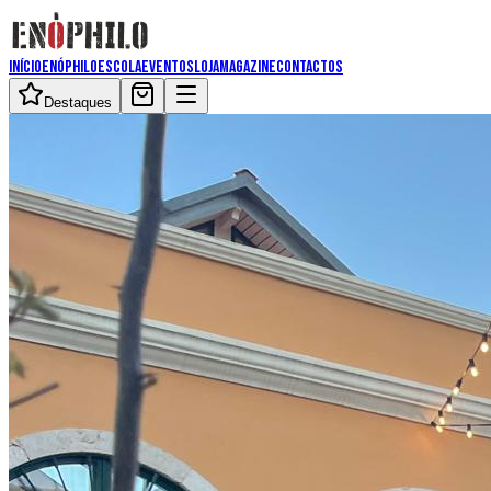
Início
Enóphilo
Escola
Eventos
Loja
Magazine
Contactos
Destaques