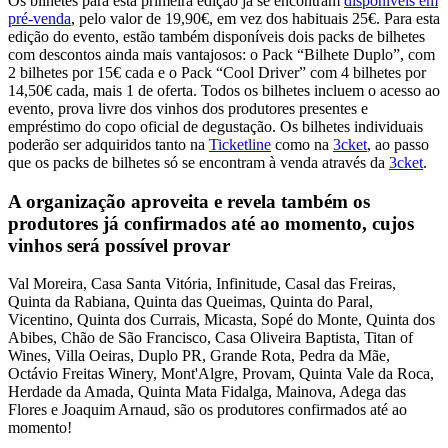
Os bilhetes para esta primeira edição já se encontram
disponíveis em
pré-venda
, pelo valor de 19,90€, em vez dos habituais 25€. Para esta
edição do evento, estão também disponíveis dois packs de bilhetes
com descontos ainda mais vantajosos: o Pack “Bilhete Duplo”, com
2 bilhetes por 15€ cada e o Pack “Cool Driver” com 4 bilhetes por
14,50€ cada, mais 1 de oferta. Todos os bilhetes incluem o acesso ao
evento, prova livre dos vinhos dos produtores presentes e
empréstimo do copo oficial de degustação. Os bilhetes individuais
poderão ser adquiridos tanto na
Ticketline
como na
3cket
, ao passo
que os packs de bilhetes só se encontram à venda através da
3cket
.
A organização aproveita e revela também os
produtores já confirmados até ao momento, cujos
vinhos será possível provar
Val Moreira, Casa Santa Vitória, Infinitude, Casal das Freiras,
Quinta da Rabiana, Quinta das Queimas, Quinta do Paral,
Vicentino, Quinta dos Currais, Micasta, Sopé do Monte, Quinta dos
Abibes, Chão de São Francisco, Casa Oliveira Baptista, Titan of
Wines, Villa Oeiras, Duplo PR, Grande Rota, Pedra da Mãe,
Octávio Freitas Winery, Mont'Algre, Provam, Quinta Vale da Roca,
Herdade da Amada, Quinta Mata Fidalga, Mainova, Adega das
Flores e Joaquim Arnaud, são os produtores confirmados até ao
momento!