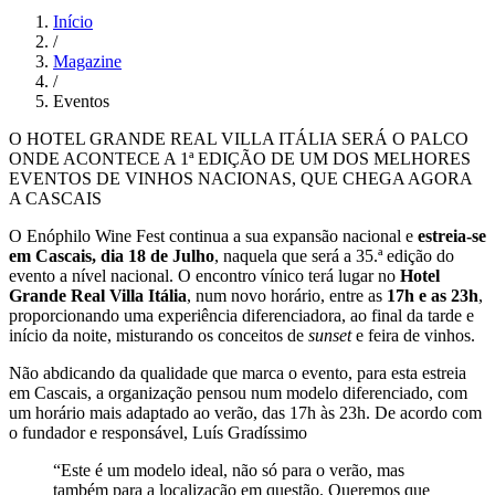
Início
/
Magazine
/
Eventos
O HOTEL GRANDE REAL VILLA ITÁLIA SERÁ O PALCO
ONDE ACONTECE A 1ª EDIÇÃO DE UM DOS MELHORES
EVENTOS DE VINHOS NACIONAS, QUE CHEGA AGORA
A CASCAIS
O Enóphilo Wine Fest continua a sua expansão nacional e
estreia-se
em Cascais, dia 18 de Julho
, naquela que será a 35.ª edição do
evento a nível nacional. O encontro vínico terá lugar no
Hotel
Grande Real Villa Itália
, num novo horário, entre as
17h e as 23h
,
proporcionando uma experiência diferenciadora, ao final da tarde e
início da noite, misturando os conceitos de
sunset
e feira de vinhos.
Não abdicando da qualidade que marca o evento, para esta estreia
em Cascais, a organização pensou num modelo diferenciado, com
um horário mais adaptado ao verão, das 17h às 23h. De acordo com
o fundador e responsável, Luís Gradíssimo
“Este é um modelo ideal, não só para o verão, mas
também para a localização em questão. Queremos que