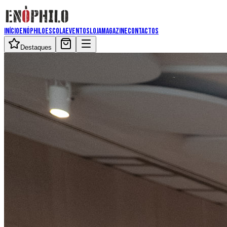
Início
Enóphilo
Escola
Eventos
Loja
Magazine
Contactos
Destaques