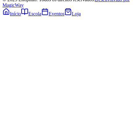
MagicWay
Início
Escola
Eventos
Loja